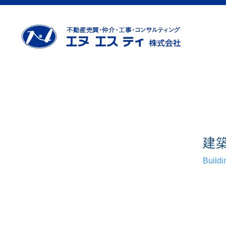
建
Buildi